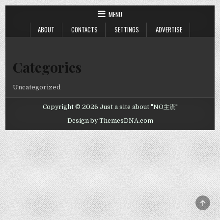
MENU
ABOUT
CONTACTS
SETTINGS
ADVERTISE
Categories
Uncategorized
Copyright © 2026 Just a site about "NO主流"
Design by ThemesDNA.com
SCRO
TO
TOP